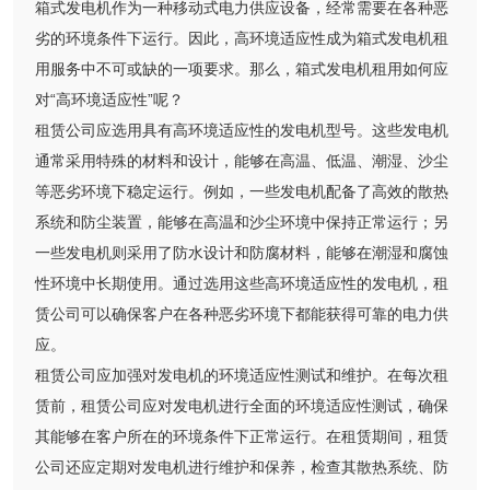
箱式发电机作为一种移动式电力供应设备，经常需要在各种恶
劣的环境条件下运行。因此，高环境适应性成为箱式发电机租
用服务中不可或缺的一项要求。那么，箱式发电机租用如何应
对“高环境适应性”呢？
租赁公司应选用具有高环境适应性的发电机型号。这些发电机
通常采用特殊的材料和设计，能够在高温、低温、潮湿、沙尘
等恶劣环境下稳定运行。例如，一些发电机配备了高效的散热
系统和防尘装置，能够在高温和沙尘环境中保持正常运行；另
一些发电机则采用了防水设计和防腐材料，能够在潮湿和腐蚀
性环境中长期使用。通过选用这些高环境适应性的发电机，租
赁公司可以确保客户在各种恶劣环境下都能获得可靠的电力供
应。
租赁公司应加强对发电机的环境适应性测试和维护。在每次租
赁前，租赁公司应对发电机进行全面的环境适应性测试，确保
其能够在客户所在的环境条件下正常运行。在租赁期间，租赁
公司还应定期对发电机进行维护和保养，检查其散热系统、防