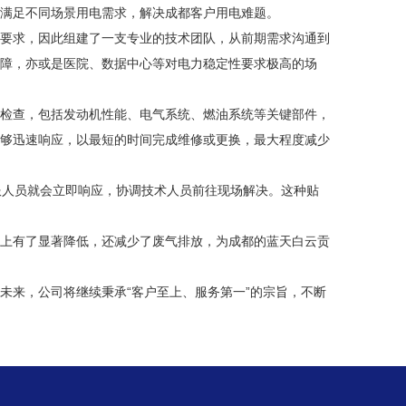
满足不同场景用电需求，解决成都客户用电难题。
要求，因此组建了一支专业的技术团队，从前期需求沟通到
障，亦或是医院、数据中心等对电力稳定性要求极高的场
检查，包括发动机性能、电气系统、燃油系统等关键部件，
够迅速响应，以最短的时间完成维修或更换，最大程度减少
服人员就会立即响应，协调技术人员前往现场解决。这种贴
上有了显著降低，还减少了废气排放，为成都的蓝天白云贡
未来，公司将继续秉承“客户至上、服务第一”的宗旨，不断