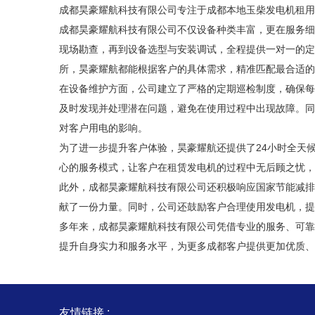
成都昊豪耀航科技有限公司专注于成都本地玉柴发电机租用
成都昊豪耀航科技有限公司不仅设备种类丰富，更在服务细
现场勘查，再到设备选型与安装调试，全程提供一对一的定
所，昊豪耀航都能根据客户的具体需求，精准匹配最合适的
在设备维护方面，公司建立了严格的定期巡检制度，确保每
及时发现并处理潜在问题，避免在使用过程中出现故障。同
对客户用电的影响。
为了进一步提升客户体验，昊豪耀航还提供了24小时全天
心的服务模式，让客户在租赁发电机的过程中无后顾之忧，
此外，成都昊豪耀航科技有限公司还积极响应国家节能减排
献了一份力量。同时，公司还鼓励客户合理使用发电机，提
多年来，成都昊豪耀航科技有限公司凭借专业的服务、可靠
提升自身实力和服务水平，为更多成都客户提供更加优质、
友情链接 :