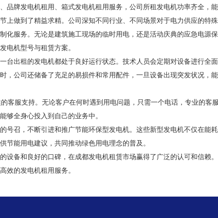
、品牌发电机租用、箱式发电机租用服务，公司所租发电机功率齐全，能
节上做到了精益求精。公司深知不同行业、不同场景对于电力供应的特殊
制化服务。无论是建筑施工现场的临时用电，还是活动庆典的应急电源保
发电机型号与租赁方案。
一台出租的发电机都处于良好运行状态。技术人员会定期对设备进行全面
时，公司还储备了充足的易损件和常用配件，一旦设备出现突发状况，能
候的客服支持。无论客户在何时遇到用电问题，只需一个电话，专业的客
能够全身心投入到自己的业务中。
的号召，不断引进和推广节能环保型发电机。这些新型发电机不仅在能耗
供节能用电建议，共同推动绿色用电理念的普及。
的设备和良好的口碑，在成都发电机租赁市场赢得了广泛的认可和信赖。
高效的发电机租用服务。