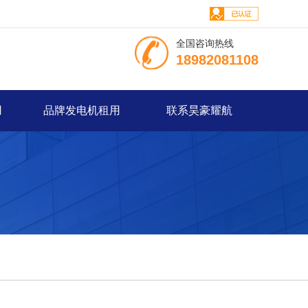
全国咨询热线
18982081108
用
品牌发电机租用
联系昊豪耀航