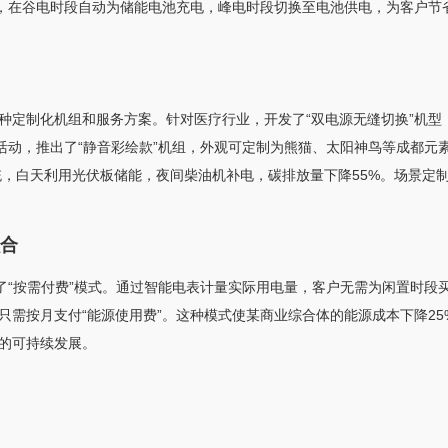
动，在谷电时段自动为储能电池充电，峰电时段切换至电池供电，为客户节
定制化机组和服务方案。针对医疗行业，开发了“双电源无缝切换”机型，
活动，推出了“静音彩绘款”机组，外观可定制为熊猫、太阳神鸟等成都元
系统，白天利用光伏板储能，夜间柴油机补电，碳排放量下降55%。场景定
合
了“按需付费”模式。通过智能电表计量实际用电量，客户无需为闲置时段
只需按月支付“能源使用费”。这种模式使某商业综合体的能源成本下降2
的可持续发展。